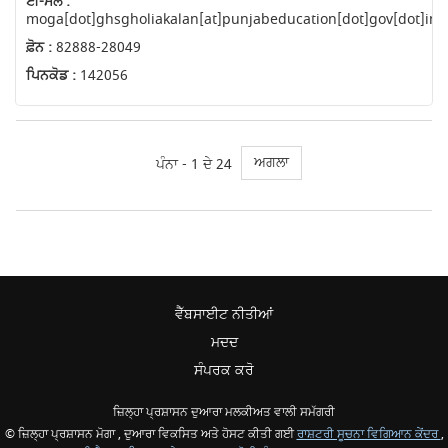
ਈ-ਮੇਲ :
moga[dot]ghsgholiakalan[at]punjabeducation[dot]gov[dot]in
ਫ਼ੋਨ :
82888-28049
ਪਿਨਕੋਡ :
142056
ਅਗਲਾ
ਪੰਨਾ - 1 ਦੇ 24
ਵੈੱਬਸਾਈਟ ਨੀਤੀਆਂ
ਮਦਦ
ਸੰਪਰਕ ਕਰੋ
ਜ਼ਿਲ੍ਹਾ ਪ੍ਰਸ਼ਾਸਨ ਦੁਆਰਾ ਮਲਕੀਅਤ ਵਾਲੀ ਸਮੱਗਰੀ
© ਜ਼ਿਲ੍ਹਾ ਪ੍ਰਸ਼ਾਸਨ ਮੋਗਾ , ਦੁਆਰਾ ਵਿਕਸਿਤ ਅਤੇ ਹੋਸਟ ਕੀਤੀ ਗਈ
ਰਾਸ਼ਟਰੀ ਸੂਚਨਾ ਵਿਗਿਆਨ ਕੇਂਦਰ
,