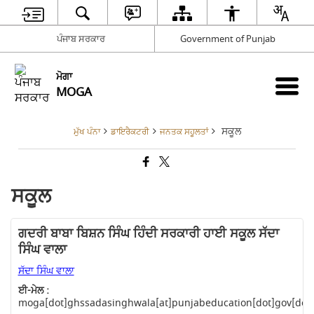
ਪੰਜਾਬ ਸਰਕਾਰ
Government of Punjab
ਮੋਗਾ
MOGA
ਸਕੂਲ
ਮੁੱਖ ਪੰਨਾ
ਡਾਇਰੈਕਟਰੀ
ਜਨਤਕ ਸਹੂਲਤਾਂ
ਸਕੂਲ
ਗਦਰੀ ਬਾਬਾ ਬਿਸ਼ਨ ਸਿੰਘ ਹਿੰਦੀ ਸਰਕਾਰੀ ਹਾਈ ਸਕੂਲ ਸੱਦਾ
ਸਿੰਘ ਵਾਲਾ
ਸੱਦਾ ਸਿੰਘ ਵਾਲਾ
ਈ-ਮੇਲ :
moga[dot]ghssadasinghwala[at]punjabeducation[dot]gov[dot]