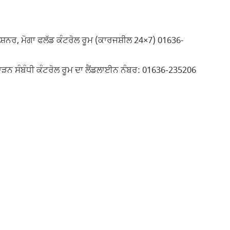
ਸ਼ਨਰ, ਮੋਗਾ ਫਲੱਡ ਕੰਟਰੋਲ ਰੂਮ (ਕਾਰਜਸ਼ੀਲ 24×7) 01636-
ਸਾੜਨ ਸੰਬੰਧੀ ਕੰਟਰੋਲ ਰੂਮ ਦਾ ਲੈਂਡਲਾਈਨ ਨੰਬਰ: 01636-235206